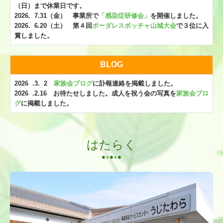
（日）まで休業日です。
情報公開
2026. 7.31（金） 事業所で
「感染症研修会」
を開催しました。
2026. 6.20（土） 第４回
ボーダレスボッチャ山城大会
で３位に入
ブログ
賞しました。
採用情報
BLOG
募集要項（正社員）
2026 .3. 2
家族会ブログ
に訃報連絡を掲載しました。
募集要項（パート）
2026 .2.16 お待たせしました。成人を祝う会の写真を
家族会ブロ
グ
に掲載しました。
家族会
家族会ブログ
はたらく
●
●
●
●
●
お問合せ
プライバシーポリシー