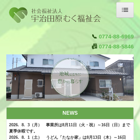
トップページ
📞
0774-88-6969
施設紹介
📠
0774-88-5846
はたらく
くらす
はぐくむ
つなぐ
クラブ活動
自主製品ブランド「むく屋」
NEWS
ご注文はこちら
2026. 8. 3（月） 事業所は8
月11日（火・祝）～16日（日）まで
夏季休暇です。
法人概要
2026. 8. 1（土） うどん「たなか家」は8月13日（木）～16日