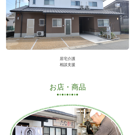
居宅介護
相談支援
お店・商品
●
●
●
●
●
●
●
●
●