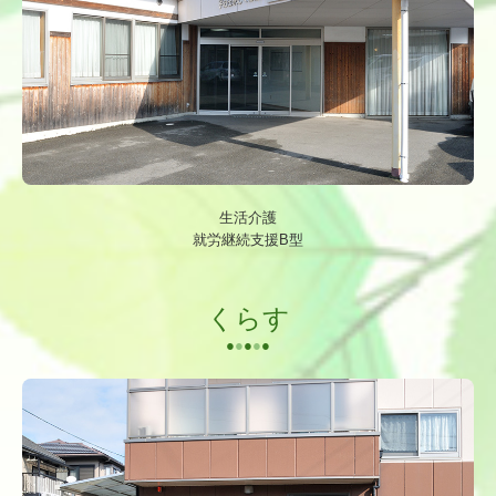
生活介護
就労継続支援B型
くらす
●
●
●
●
●