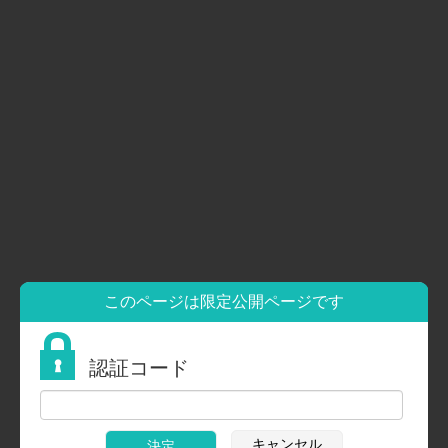
トップページ
施設紹介
はたらく
📞
0774-88-6969
くらす
📠
0774-88-5846
はぐくむ
つなぐ
トップページ
家族会
クラブ活動
自主製品ブランド「むく屋」
ご注文はこちら
法人概要
情報公開
ブログ
このページは限定公開ページです
採用情報
募集要項（正社員）
募集要項（パート）
認証コード
家族会
家族会ブログ
お問合せ
プライバシーポリシー
キャンセル