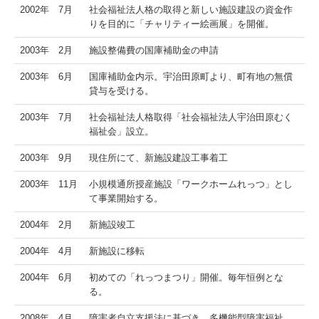
2002年 7月
社会福祉法人格の取得と新しい施設建設の資金作
りを目的に「チャリティー絵画展」を開催。
2003年 2月
施設整備費の国庫補助金の申請
2003年 6月
国庫補助金内示。宇治田原町より、町有地の無償
貸与を受ける。
2003年 7月
社会福祉法人格取得「社会福祉法人宇治田原むく
福祉会」設立。
2003年 9月
現住所にて、新施設建設工事着工
2003年 11月
小規模通所授産施設「ワークホームれっつ」とし
て事業開始する。
2004年 2月
新施設竣工
2004年 4月
新施設に移転
2004年 6月
初めての「れっつまつり」開催。毎年恒例とな
る。
2008年 4月
障害者自立支援法に基づき、多機能型障害福祉