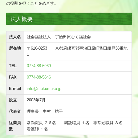
の役割を担うことをめざす。
情報公開
法人概要
ブログ
採用情報
法人名
社会福祉法人 宇治田原むく福祉会
募集要項（正社員）
所在地
〒610-0253 京都府綴喜郡宇治田原町贄田船戸38番地
1
募集要項（パート）
TEL
0774-88-6969
家族会
FAX
0774-88-5846
家族会ブログ
E-mail
info@mukumuku.jp
お問合せ
設立
2003年7月
代表者
理事長 中村 祐子
プライバシーポリシー
従業員
常勤職員 ２６名 嘱託職員 １名 非常勤職員 ８名
数
看護師 １名