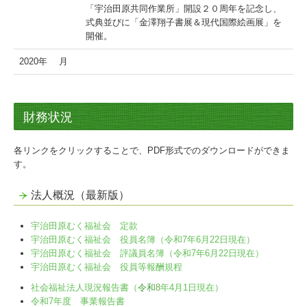
「宇治田原共同作業所」開設２０周年を記念し、
式典並びに「金澤翔子書展＆現代国際絵画展」を
開催。
2020年 月
財務状況
各リンクをクリックすることで、PDF形式でのダウンロードができま
す。
法人概況（最新版）
宇治田原むく福祉会 定款
宇治田原むく福祉会 役員名簿（令和7年6月22日現在）
宇治田原むく福祉会 評議員名簿（令和7年6月22日現在）
宇治田原むく福祉会 役員等報酬規程
社会福祉法人現況報告書（
令和
8
年4月1日現在）
令和7年度 事業報告書