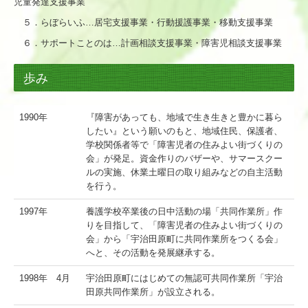
児童発達支援事業
５．らぼらいふ…居宅支援事業・行動援護事業・移動支援事業
６．サポートことのは…計画相談支援事業・障害児相談支援事業
歩み
1990年
『障害があっても、地域で生き生きと豊かに暮ら
したい』という願いのもと、地域住民、保護者、
学校関係者等で「障害児者の住みよい街づくりの
会」が発足。資金作りのバザーや、サマースクー
ルの実施、休業土曜日の取り組みなどの自主活動
を行う。
1997年
養護学校卒業後の日中活動の場「共同作業所」作
りを目指して、「障害児者の住みよい街づくりの
会」から「宇治田原町に共同作業所をつくる会」
へと、その活動を発展継承する。
1998年 4月
宇治田原町にはじめての無認可共同作業所「宇治
田原共同作業所」が設立される。