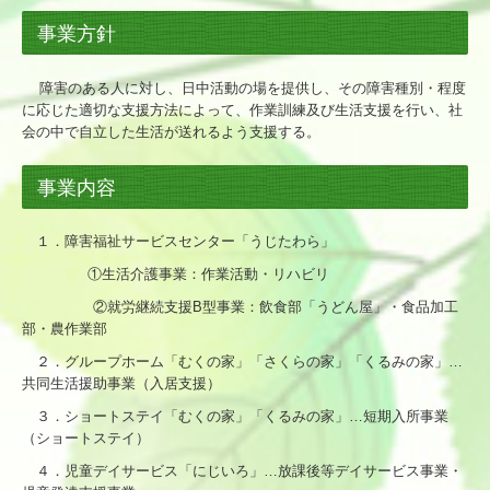
事業方針
障害のある人に対し、日中活動の場を提供し、その障害種別・程度
に応じた適切な支援方法によって、作業訓練及び生活支援を行い、社
会の中で自立した生活が送れるよう支援する。
事業内容
１．障害福祉サービスセンター「うじたわら」
①生活介護事業：
作業活動・リハビリ
②就労継続支援B型事業：飲食部「うどん屋」・食品加工
部・農作業部
２．グループホーム「むくの家」「さくらの家」「くるみの家」…
共同生活援助事業（入居支援）
３．ショートステイ「むくの家」「くるみの家」…短期入所事業
（ショートステイ）
４．児童デイサービス「にじいろ」…放課後等デイサービス事業・