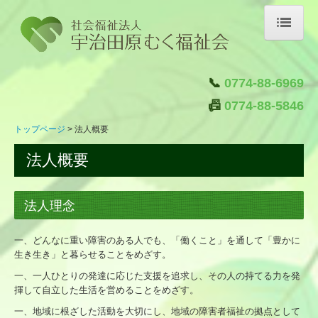
トップページ
📞
0774-88-6969
施設紹介
📠
0774-88-5846
はたらく
トップページ
法人概要
くらす
法人概要
はぐくむ
つなぐ
法人理念
クラブ活動
一、どんなに重い障害のある人でも、「働くこと」を通して「豊かに
自主製品ブランド「むく屋」
生き生き」と暮らせることをめざす。
ご注文はこちら
一、一人ひとりの発達に応じた支援を追求し、その人の持てる力を発
揮して自立した生活を営めることをめざす。
法人概要
一、地域に根ざした活動を大切にし、地域の障害者福祉の拠点として