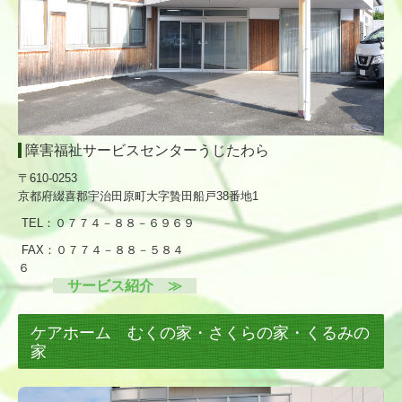
情報公開
ブログ
採用情報
募集要項（正社員）
障害福祉サービスセンターうじたわら
募集要項（パート）
〒610-0253
京都府綴喜郡宇治田原町大字贄田船戸38番地
1
家族会
TEL：０７７４－８８－６９６９
家族会ブログ
FAX：０７７４－８８－５８４
６
サービス紹介 ≫
お問合せ
プライバシーポリシー
ケアホーム むくの家・さくらの家・くるみの
家