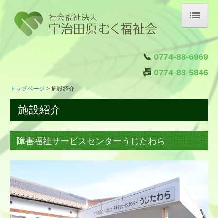
トップページ
📞
0774-88-6969
施設紹介
📠
0774-88-5846
はたらく
トップページ
施設紹介
くらす
施設紹介
はぐくむ
つなぐ
障害福祉サービスセンターうじたわら
クラブ活動
自主製品ブランド「むく屋」
ご注文はこちら
法人概要