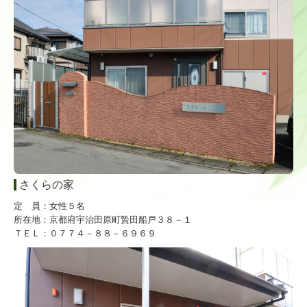
さくらの家
定 員：女性５名
所在地：京都府宇治田原町贄田船戸３８－１
ＴＥＬ：０７７４－８８－６９６９