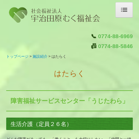
トップページ
📞
0774-88-6969
施設紹介
📠
0774-88-5846
はたらく
トップページ
施設紹介
はたらく
くらす
はたらく
はぐくむ
つなぐ
クラブ活動
障害福祉サービスセンター「うじたわら」
自主製品ブランド「むく屋」
ご注文はこちら
生活介護（定員２６名）
法人概要