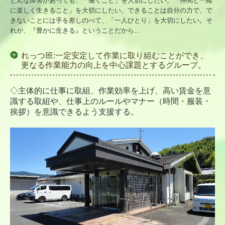
どんな障害があっても、「働くこと」を大切にしたい。
「仲間と一緒
情報公開
に楽しく生きること」を大切にしたい。できることは自分の力で、で
きないことには手を差しのべて、「一人ひとり」を大切にしたい。そ
れが、『豊かに生きる』ということだから…
ブログ
採用情報
れっつ班:一定安定して作業に取り組むことができ、
更なる作業能力の向上を中心課題とするグループ。
募集要項（正社員）
◇主体的に仕事に取組、作業効率を上げ、高い賃金を意
募集要項（パート）
識する取組や、仕事上のルールやマナー（時間・服装・
挨拶）を意識できるよう支援する。
家族会
家族会ブログ
お問合せ
プライバシーポリシー