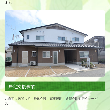
ます。
情報公開
ブログ
採用情報
募集要項（正社員）
募集要項（パート）
家族会
家族会ブログ
お問合せ
居宅支援事業
プライバシーポリシー
ご自宅に訪問して、身体介護・家事援助・通院介助を行うサービ
ス