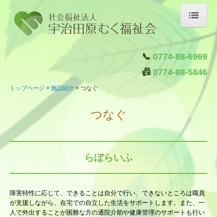
トップページ
📞
0774-88-6969
施設紹介
📠
0774-88-5846
はたらく
トップページ
施設紹介
つなぐ
くらす
つなぐ
はぐくむ
つなぐ
クラブ活動
らぼらいふ
自主製品ブランド「むく屋」
ご注文はこちら
障
害特性に応じて、できることは自分で行い、
できないところは職員
が支援しながら、
在宅での自立した生活をサポー
トします。
また、一
法人概要
人で外出することが困難な方の通院介助や健康管理のサポートも行い